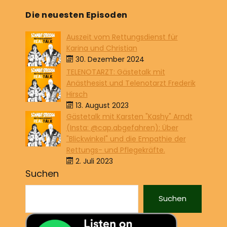
Die neuesten Episoden
Auszeit vom Rettungsdienst für
Karina und Christian
30. Dezember 2024
TELENOTARZT: Gästetalk mit
Anästhesist und Telenotarzt Frederik
Hirsch
13. August 2023
Gästetalk mit Karsten "Kashy" Arndt
(Insta: @cap.abgefahren): Über
"Blickwinkel" und die Empathie der
Rettungs- und Pflegekräfte.
2. Juli 2023
Suchen
Suchen