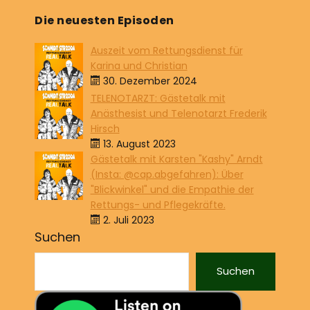
Die neuesten Episoden
Auszeit vom Rettungsdienst für
Karina und Christian
30. Dezember 2024
TELENOTARZT: Gästetalk mit
Anästhesist und Telenotarzt Frederik
Hirsch
13. August 2023
Gästetalk mit Karsten "Kashy" Arndt
(Insta: @cap.abgefahren): Über
"Blickwinkel" und die Empathie der
Rettungs- und Pflegekräfte.
2. Juli 2023
Suchen
Suchen