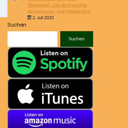
"Blickwinkel" und die Empathie
der Rettungs- und Pflegekräfte.
2. Juli 2023
Suchen
Suchen