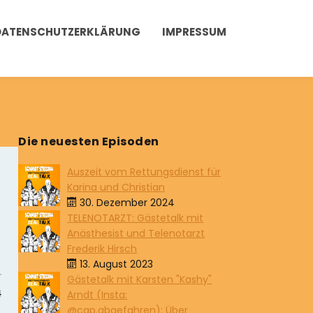
DATENSCHUTZERKLÄRUNG
IMPRESSUM
Die neuesten Episoden
Auszeit vom Rettungsdienst für
Karina und Christian
30. Dezember 2024
TELENOTARZT: Gästetalk mit
Anästhesist und Telenotarzt
Frederik Hirsch
13. August 2023
Gästetalk mit Karsten "Kashy"
Arndt (Insta:
@cap.abgefahren): Über