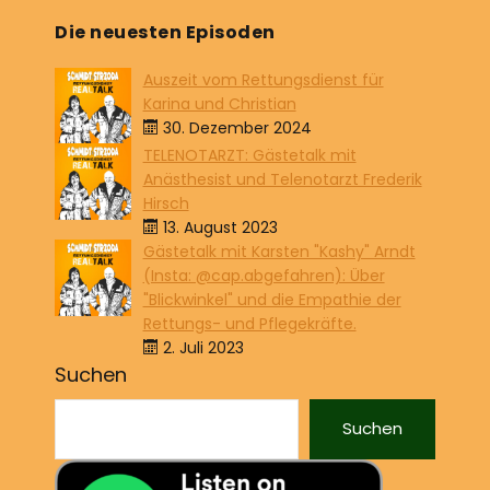
Die neuesten Episoden
Auszeit vom Rettungsdienst für
Karina und Christian
30. Dezember 2024
TELENOTARZT: Gästetalk mit
Anästhesist und Telenotarzt Frederik
Hirsch
13. August 2023
Gästetalk mit Karsten "Kashy" Arndt
(Insta: @cap.abgefahren): Über
"Blickwinkel" und die Empathie der
Rettungs- und Pflegekräfte.
2. Juli 2023
Suchen
Suchen