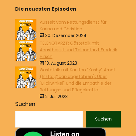
Die neuesten Episoden
Auszeit vom Rettungsdienst für
Karina und Christian
30. Dezember 2024
TELENOTARZT: Gästetalk mit
Anästhesist und Telenotarzt Frederik
Hirsch
13. August 2023
Gästetalk mit Karsten "Kashy" Arndt
(Insta: @cap.abgefahren): Über
"Blickwinkel" und die Empathie der
Rettungs- und Pflegekräfte.
2. Juli 2023
Suchen
Suchen