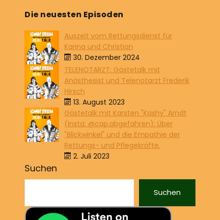
Die neuesten Episoden
Auszeit vom Rettungsdienst für
Karina und Christian
30. Dezember 2024
TELENOTARZT: Gästetalk mit
Anästhesist und Telenotarzt Frederik
Hirsch
13. August 2023
Gästetalk mit Karsten "Kashy" Arndt
(Insta: @cap.abgefahren): Über
"Blickwinkel" und die Empathie der
Rettungs- und Pflegekräfte.
2. Juli 2023
Suchen
Suchen