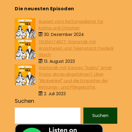
Die neuesten Episoden
Auszeit vom Rettungsdienst für
Karina und Christian
30. Dezember 2024
TELENOTARZT: Gästetalk mit
Anästhesist und Telenotarzt Frederik
Hirsch
13. August 2023
Gästetalk mit Karsten "Kashy" Arndt
(Insta: @cap.abgefahren): Über
"Blickwinkel" und die Empathie der
Rettungs- und Pflegekräfte.
2. Juli 2023
Suchen
Suchen