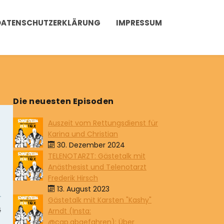
DATENSCHUTZERKLÄRUNG
IMPRESSUM
Die neuesten Episoden
Auszeit vom Rettungsdienst für
Karina und Christian
30. Dezember 2024
TELENOTARZT: Gästetalk mit
Anästhesist und Telenotarzt
Frederik Hirsch
13. August 2023
Gästetalk mit Karsten "Kashy"
Arndt (Insta:
@cap.abgefahren): Über