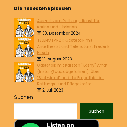
Die neuesten Episoden
Auszeit vom Rettungsdienst für
Karina und Christian
30. Dezember 2024
TELENOTARZT: Gästetalk mit
Anästhesist und Telenotarzt Frederik
Hirsch
13. August 2023
Gästetalk mit Karsten "Kashy" Arndt
(Insta: @cap.abgefahren): Über
"Blickwinkel" und die Empathie der
Rettungs- und Pflegekräfte.
2. Juli 2023
Suchen
Suchen