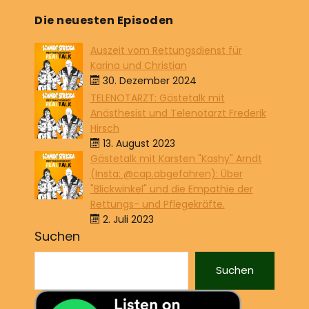
Die neuesten Episoden
Auszeit vom Rettungsdienst für
Karina und Christian
30. Dezember 2024
TELENOTARZT: Gästetalk mit
Anästhesist und Telenotarzt Frederik
Hirsch
13. August 2023
Gästetalk mit Karsten "Kashy" Arndt
(Insta: @cap.abgefahren): Über
"Blickwinkel" und die Empathie der
Rettungs- und Pflegekräfte.
2. Juli 2023
Suchen
Suchen