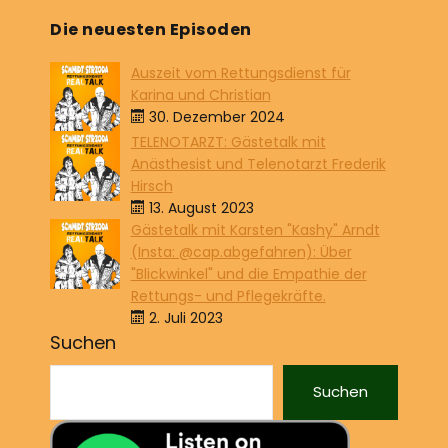
Die neuesten Episoden
Auszeit vom Rettungsdienst für
Karina und Christian
30. Dezember 2024
TELENOTARZT: Gästetalk mit
Anästhesist und Telenotarzt Frederik
Hirsch
13. August 2023
Gästetalk mit Karsten "Kashy" Arndt
(Insta: @cap.abgefahren): Über
"Blickwinkel" und die Empathie der
Rettungs- und Pflegekräfte.
2. Juli 2023
Suchen
Suchen