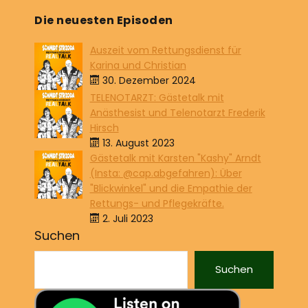
Die neuesten Episoden
Auszeit vom Rettungsdienst für
Karina und Christian
30. Dezember 2024
TELENOTARZT: Gästetalk mit
Anästhesist und Telenotarzt Frederik
Hirsch
13. August 2023
Gästetalk mit Karsten "Kashy" Arndt
(Insta: @cap.abgefahren): Über
"Blickwinkel" und die Empathie der
Rettungs- und Pflegekräfte.
2. Juli 2023
Suchen
Suchen