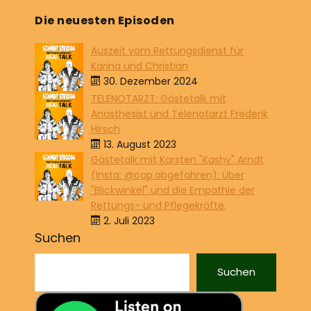
Die neuesten Episoden
Auszeit vom Rettungsdienst für
Karina und Christian
30. Dezember 2024
TELENOTARZT: Gästetalk mit
Anästhesist und Telenotarzt Frederik
Hirsch
13. August 2023
Gästetalk mit Karsten "Kashy" Arndt
(Insta: @cap.abgefahren): Über
"Blickwinkel" und die Empathie der
Rettungs- und Pflegekräfte.
2. Juli 2023
Suchen
Suchen