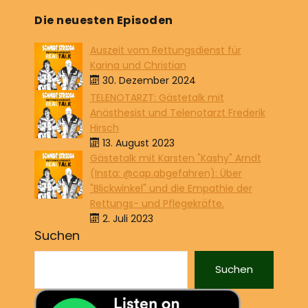
Die neuesten Episoden
Auszeit vom Rettungsdienst für
Karina und Christian
30. Dezember 2024
TELENOTARZT: Gästetalk mit
Anästhesist und Telenotarzt Frederik
Hirsch
13. August 2023
Gästetalk mit Karsten "Kashy" Arndt
(Insta: @cap.abgefahren): Über
"Blickwinkel" und die Empathie der
Rettungs- und Pflegekräfte.
2. Juli 2023
Suchen
Suchen