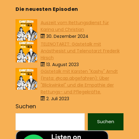
Die neuesten Episoden
Auszeit vom Rettungsdienst für
Karina und Christian
30. Dezember 2024
TELENOTARZT: Gästetalk mit
Anästhesist und Telenotarzt Frederik
Hirsch
13. August 2023
Gästetalk mit Karsten "Kashy" Arndt
(Insta: @cap.abgefahren): Über
"Blickwinkel" und die Empathie der
Rettungs- und Pflegekräfte.
2. Juli 2023
Suchen
Suchen