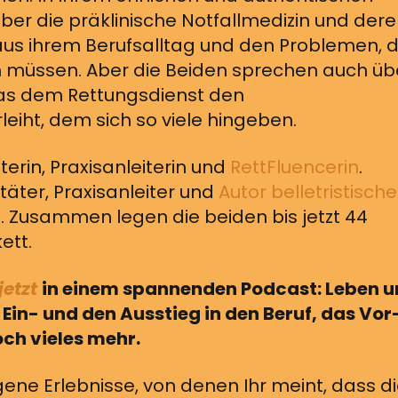
ber die präklinische Notfallmedizin und der
 aus ihrem Berufsalltag und den Problemen, d
rn müssen. Aber die Beiden sprechen auch üb
das dem Rettungsdienst den
iht, dem sich so viele hingeben.
äterin, Praxisanleiterin und
RettFluencerin
.
itäter, Praxisanleiter und
Autor belletristische
t
. Zusammen legen die beiden bis jetzt 44
ett.
jetzt
in einem spannenden Podcast: Leben 
Ein- und den Ausstieg in den Beruf, das Vor
ch vieles mehr.
gene Erlebnisse, von denen Ihr meint, dass d