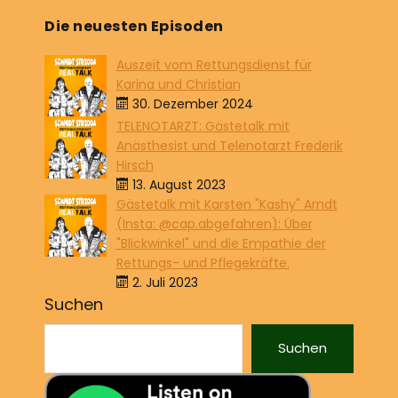
Die neuesten Episoden
Auszeit vom Rettungsdienst für
Karina und Christian
30. Dezember 2024
TELENOTARZT: Gästetalk mit
Anästhesist und Telenotarzt Frederik
Hirsch
13. August 2023
Gästetalk mit Karsten "Kashy" Arndt
(Insta: @cap.abgefahren): Über
"Blickwinkel" und die Empathie der
Rettungs- und Pflegekräfte.
2. Juli 2023
Suchen
Suchen