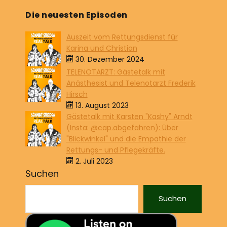
Die neuesten Episoden
Auszeit vom Rettungsdienst für
Karina und Christian
30. Dezember 2024
TELENOTARZT: Gästetalk mit
Anästhesist und Telenotarzt Frederik
Hirsch
13. August 2023
Gästetalk mit Karsten "Kashy" Arndt
(Insta: @cap.abgefahren): Über
"Blickwinkel" und die Empathie der
Rettungs- und Pflegekräfte.
2. Juli 2023
Suchen
Suchen