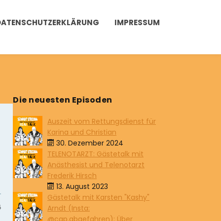
DATENSCHUTZERKLÄRUNG
IMPRESSUM
Die neuesten Episoden
Auszeit vom Rettungsdienst für
Karina und Christian
30. Dezember 2024
TELENOTARZT: Gästetalk mit
Anästhesist und Telenotarzt
Frederik Hirsch
13. August 2023
Gästetalk mit Karsten "Kashy"
Arndt (Insta:
@cap.abgefahren): Über