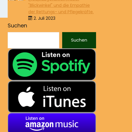
"Blickwinkel" und die Empathie
der Rettungs- und Pflegekräfte.
2. Juli 2023
Suchen
Suchen