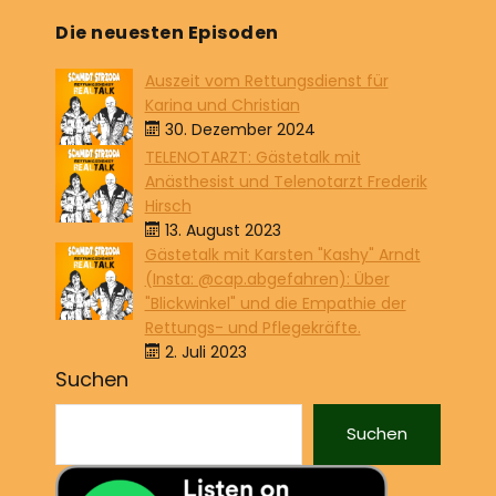
Die neuesten Episoden
Auszeit vom Rettungsdienst für
Karina und Christian
30. Dezember 2024
TELENOTARZT: Gästetalk mit
Anästhesist und Telenotarzt Frederik
Hirsch
13. August 2023
Gästetalk mit Karsten "Kashy" Arndt
(Insta: @cap.abgefahren): Über
"Blickwinkel" und die Empathie der
Rettungs- und Pflegekräfte.
2. Juli 2023
Suchen
Suchen