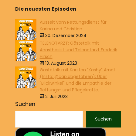
Die neuesten Episoden
Auszeit vom Rettungsdienst für
Karina und Christian
30. Dezember 2024
TELENOTARZT: Gästetalk mit
Anästhesist und Telenotarzt Frederik
Hirsch
13. August 2023
Gästetalk mit Karsten "Kashy" Arndt
(Insta: @cap.abgefahren): Über
"Blickwinkel" und die Empathie der
Rettungs- und Pflegekräfte.
2. Juli 2023
Suchen
Suchen