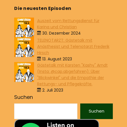
Die neuesten Episoden
Auszeit vom Rettungsdienst für
Karina und Christian
30. Dezember 2024
TELENOTARZT: Gästetalk mit
Anästhesist und Telenotarzt Frederik
Hirsch
13. August 2023
Gästetalk mit Karsten "Kashy" Arndt
(Insta: @cap.abgefahren): Über
"Blickwinkel" und die Empathie der
Rettungs- und Pflegekräfte.
2. Juli 2023
Suchen
Suchen