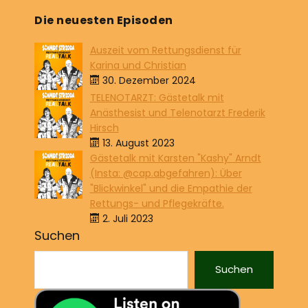
Die neuesten Episoden
Auszeit vom Rettungsdienst für
Karina und Christian
30. Dezember 2024
TELENOTARZT: Gästetalk mit
Anästhesist und Telenotarzt Frederik
Hirsch
13. August 2023
Gästetalk mit Karsten "Kashy" Arndt
(Insta: @cap.abgefahren): Über
"Blickwinkel" und die Empathie der
Rettungs- und Pflegekräfte.
2. Juli 2023
Suchen
Suchen