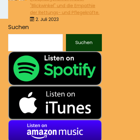
"Blickwinkel" und die Empathie
der Rettungs- und Pflegekräfte.
2. Juli 2023
Suchen
Suchen