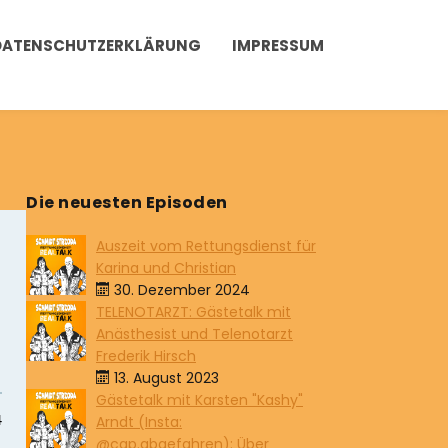
DATENSCHUTZERKLÄRUNG
IMPRESSUM
Die neuesten Episoden
Auszeit vom Rettungsdienst für
Karina und Christian
30. Dezember 2024
TELENOTARZT: Gästetalk mit
Anästhesist und Telenotarzt
Frederik Hirsch
13. August 2023
Gästetalk mit Karsten "Kashy"
Arndt (Insta:
@cap.abgefahren): Über