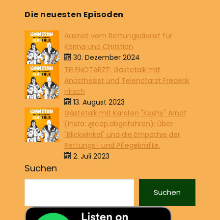
Die neuesten Episoden
Auszeit vom Rettungsdienst für
Karina und Christian
30. Dezember 2024
TELENOTARZT: Gästetalk mit
Anästhesist und Telenotarzt Frederik
Hirsch
13. August 2023
Gästetalk mit Karsten "Kashy" Arndt
(Insta: @cap.abgefahren): Über
"Blickwinkel" und die Empathie der
Rettungs- und Pflegekräfte.
2. Juli 2023
Suchen
Suchen