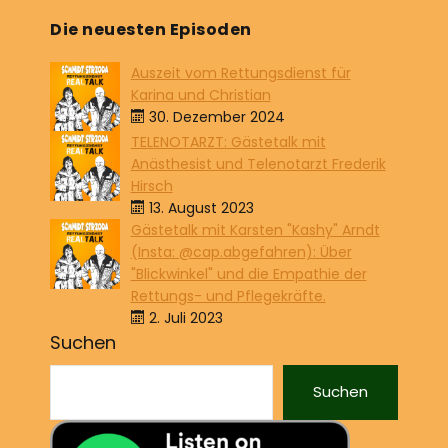
Die neuesten Episoden
Auszeit vom Rettungsdienst für
Karina und Christian
30. Dezember 2024
TELENOTARZT: Gästetalk mit
Anästhesist und Telenotarzt Frederik
Hirsch
13. August 2023
Gästetalk mit Karsten "Kashy" Arndt
(Insta: @cap.abgefahren): Über
"Blickwinkel" und die Empathie der
Rettungs- und Pflegekräfte.
2. Juli 2023
Suchen
Suchen