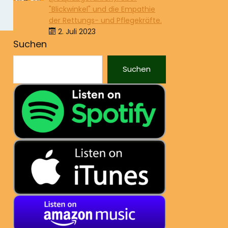
"Blickwinkel" und die Empathie
der Rettungs- und Pflegekräfte.
2. Juli 2023
Suchen
Suchen