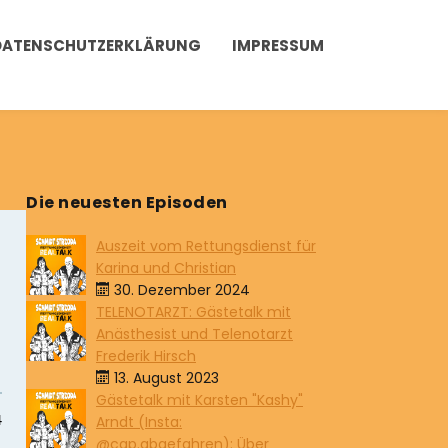
DATENSCHUTZERKLÄRUNG
IMPRESSUM
Die neuesten Episoden
Auszeit vom Rettungsdienst für
Karina und Christian
30. Dezember 2024
TELENOTARZT: Gästetalk mit
Anästhesist und Telenotarzt
Frederik Hirsch
13. August 2023
Gästetalk mit Karsten "Kashy"
Arndt (Insta:
@cap.abgefahren): Über