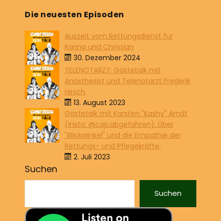
Die neuesten Episoden
Auszeit vom Rettungsdienst für
Karina und Christian
30. Dezember 2024
TELENOTARZT: Gästetalk mit
Anästhesist und Telenotarzt Frederik
Hirsch
13. August 2023
Gästetalk mit Karsten "Kashy" Arndt
(Insta: @cap.abgefahren): Über
"Blickwinkel" und die Empathie der
Rettungs- und Pflegekräfte.
2. Juli 2023
Suchen
Suchen