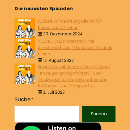
Die neuesten Episoden
Auszeit vom Rettungsdienst für
Karina und Christian
30. Dezember 2024
TELENOTARZT: Gästetalk mit
Anästhesist und Telenotarzt Frederik
Hirsch
13. August 2023
Gästetalk mit Karsten "Kashy" Arndt
(Insta: @cap.abgefahren): Über
"Blickwinkel" und die Empathie der
Rettungs- und Pflegekräfte.
2. Juli 2023
Suchen
Suchen