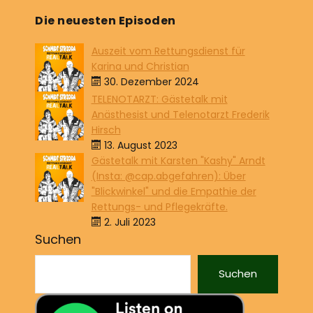
Die neuesten Episoden
Auszeit vom Rettungsdienst für
Karina und Christian
30. Dezember 2024
TELENOTARZT: Gästetalk mit
Anästhesist und Telenotarzt Frederik
Hirsch
13. August 2023
Gästetalk mit Karsten "Kashy" Arndt
(Insta: @cap.abgefahren): Über
"Blickwinkel" und die Empathie der
Rettungs- und Pflegekräfte.
2. Juli 2023
Suchen
Suchen