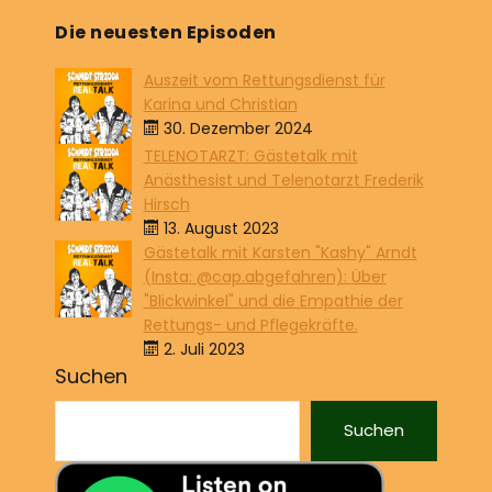
Die neuesten Episoden
Auszeit vom Rettungsdienst für
Karina und Christian
30. Dezember 2024
TELENOTARZT: Gästetalk mit
Anästhesist und Telenotarzt Frederik
Hirsch
13. August 2023
Gästetalk mit Karsten "Kashy" Arndt
(Insta: @cap.abgefahren): Über
"Blickwinkel" und die Empathie der
Rettungs- und Pflegekräfte.
2. Juli 2023
Suchen
Suchen