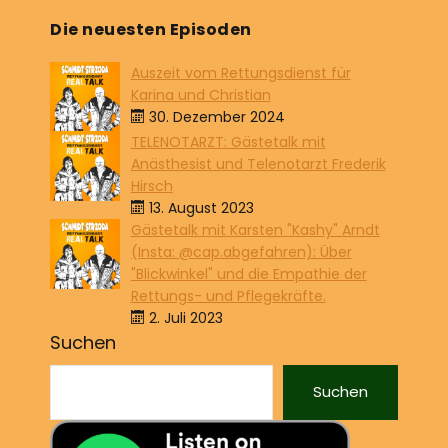
Die neuesten Episoden
Auszeit vom Rettungsdienst für
Karina und Christian
30. Dezember 2024
TELENOTARZT: Gästetalk mit
Anästhesist und Telenotarzt Frederik
Hirsch
13. August 2023
Gästetalk mit Karsten "Kashy" Arndt
(Insta: @cap.abgefahren): Über
"Blickwinkel" und die Empathie der
Rettungs- und Pflegekräfte.
2. Juli 2023
Suchen
Suchen