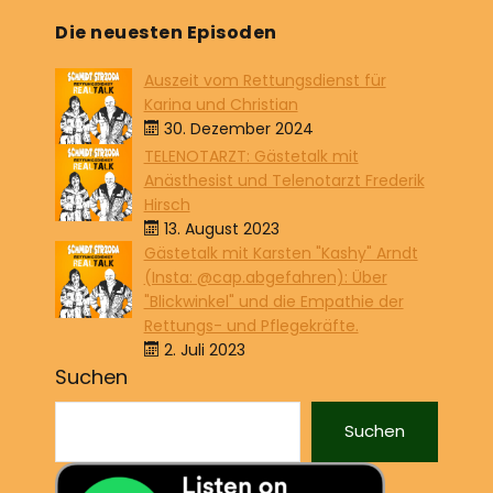
Die neuesten Episoden
Auszeit vom Rettungsdienst für
Karina und Christian
30. Dezember 2024
TELENOTARZT: Gästetalk mit
Anästhesist und Telenotarzt Frederik
Hirsch
13. August 2023
Gästetalk mit Karsten "Kashy" Arndt
(Insta: @cap.abgefahren): Über
"Blickwinkel" und die Empathie der
Rettungs- und Pflegekräfte.
2. Juli 2023
Suchen
Suchen