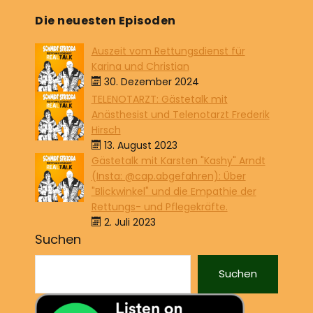
Die neuesten Episoden
Auszeit vom Rettungsdienst für
Karina und Christian
30. Dezember 2024
TELENOTARZT: Gästetalk mit
Anästhesist und Telenotarzt Frederik
Hirsch
13. August 2023
Gästetalk mit Karsten "Kashy" Arndt
(Insta: @cap.abgefahren): Über
"Blickwinkel" und die Empathie der
Rettungs- und Pflegekräfte.
2. Juli 2023
Suchen
Suchen