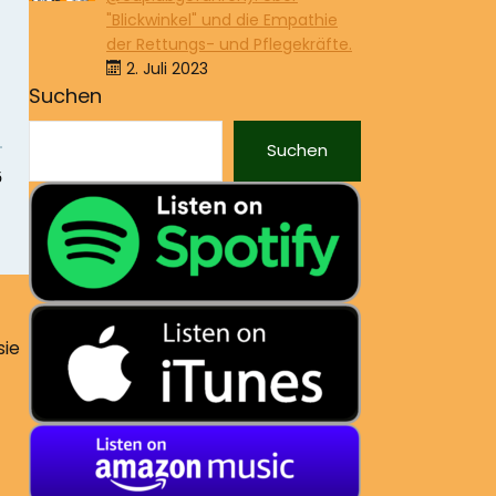
"Blickwinkel" und die Empathie
der Rettungs- und Pflegekräfte.
2. Juli 2023
Suchen
Suchen
sie