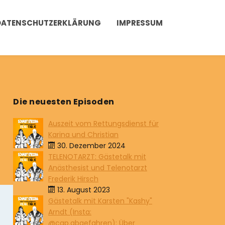
DATENSCHUTZERKLÄRUNG
IMPRESSUM
Die neuesten Episoden
Auszeit vom Rettungsdienst für
Karina und Christian
30. Dezember 2024
TELENOTARZT: Gästetalk mit
Anästhesist und Telenotarzt
Frederik Hirsch
13. August 2023
Gästetalk mit Karsten "Kashy"
Arndt (Insta:
@cap.abgefahren): Über