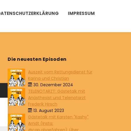
DATENSCHUTZERKLÄRUNG
IMPRESSUM
Die neuesten Episoden
Auszeit vom Rettungsdienst für
Karina und Christian
30. Dezember 2024
TELENOTARZT: Gästetalk mit
Anästhesist und Telenotarzt
Frederik Hirsch
13. August 2023
Gästetalk mit Karsten "Kashy"
Arndt (Insta:
@cap.abgefahren): Über