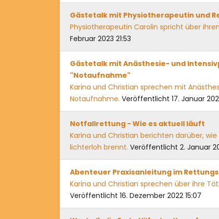
Gästetalk mit Physiotherapeutin und Re
Physiotherapeutin Carolin spricht über ihre
Februar 2023 21:53
Gästetalk mit Anästhesie- und Intensivp
"Notaufnahme"
Karina und Christian sprechen mit Anästhesi
Notaufnahme.
Veröffentlicht 17. Januar 202
Notfallrettung - Wie es aktuell läuft
Karina und Christian berichten darüber, wie 
lichterloh brennt.
Veröffentlicht 2. Januar 20
Abenteuer Praxisanleitung im Rettung
Karina und Christian sprechen über ihre Tät
Veröffentlicht 16. Dezember 2022 15:07