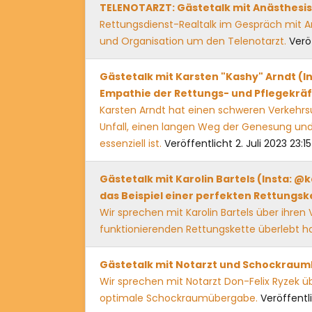
TELENOTARZT: Gästetalk mit Anästhesist
Rettungsdienst-Realtalk im Gespräch mit An
und Organisation um den Telenotarzt.
Verö
Gästetalk mit Karsten "Kashy" Arndt (I
Empathie der Rettungs- und Pflegekräft
Karsten Arndt hat einen schweren Verkehrsu
Unfall, einen langen Weg der Genesung und
essenziell ist.
Veröffentlicht 2. Juli 2023 23:15
Gästetalk mit Karolin Bartels (Insta: @
das Beispiel einer perfekten Rettungsk
Wir sprechen mit Karolin Bartels über ihren 
funktionierenden Rettungskette überlebt h
Gästetalk mit Notarzt und Schockraumle
Wir sprechen mit Notarzt Don-Felix Ryzek üb
optimale Schockraumübergabe.
Veröffentl