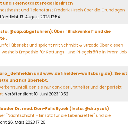
 und Telenotarzt Frederik Hirsch
ästhesist und Telenotarzt Frederik Hirsch über die Grundlagen
ffentlicht 13. August 2023 12:54
nsta: @cap.abgefahren): Über "Blickwinkel" und die
e .
nfall überlebt und spricht mit Schmidt & Strzoda über diesen
 weshalb Empathie für Rettungs- und Pflegekräfte in ihrem Job
karo_defiheldin und www.defihelden-wolfsburg.de): Sie ist
ette und hat überlebt.
Verkehrsunfall, den sie nur dank der Ersthelfer und der perfekt
at.
Veröffentlicht 18. Juni 2023 13:52
ader Dr. med. Don-Felix Ryzek (Insta: @dr.ryzek)
er "Nachtschicht - Einsatz für die Lebensretter" und die
icht 26. März 2023 17:26