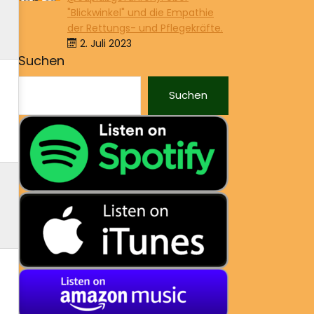
"Blickwinkel" und die Empathie
der Rettungs- und Pflegekräfte.
2. Juli 2023
Suchen
Suchen