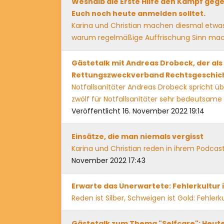
Weshalb die Erste Hilfe den Kampf geg
Euch noch heute anmelden solltet.
Karina und Christian machen diesmal etwas
warum regelmäßige Auffrischung Sinn ma
Gästetalk mit Andreas Drobeck, der al
Rettungszweckverband Rechtsgeschich
Notfallsanitäter Andreas Drobeck spricht ü
zwölf für Notfallsanitäter sehr bedeutsame
Veröffentlicht 16. November 2022 19:14
Einsätze, die man niemals vergisst
Karina und Christian reden in ihrem Podcas
November 2022 17:43
Erwarte das Unerwartete: Fehlerkultur
Reden ist Silber, Schweigen ist Gold: Fehler
Gästetalk zum Thema "Selfcare": Heute