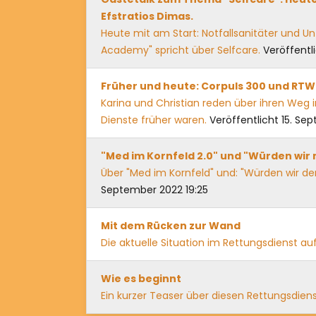
Efstratios Dimas.
Heute mit am Start: Notfallsanitäter und Un
Academy" spricht über Selfcare.
Veröffentli
Früher und heute: Corpuls 300 und RT
Karina und Christian reden über ihren Weg i
Dienste früher waren.
Veröffentlicht 15. Se
"Med im Kornfeld 2.0" und "Würden wir 
Über "Med im Kornfeld" und: "Würden wir de
September 2022 19:25
Mit dem Rücken zur Wand
Die aktuelle Situation im Rettungsdienst a
Wie es beginnt
Ein kurzer Teaser über diesen Rettungsdie