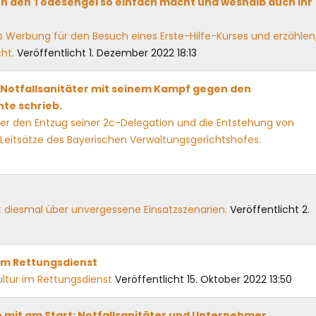
en den Todesengel so einfach macht und weshalb auch Ihr
 Werbung für den Besuch eines Erste-Hilfe-Kurses und erzählen
cht.
Veröffentlicht 1. Dezember 2022 18:13
s Notfallsanitäter mit seinem Kampf gegen den
te schrieb.
ber den Entzug seiner 2c-Delegation und die Entstehung von
 Leitsätze des Bayerischen Verwaltungsgerichtshofes.
t diesmal über unvergessene Einsatzszenarien.
Veröffentlicht 2.
 im Rettungsdienst
kultur im Rettungsdienst
Veröffentlicht 15. Oktober 2022 13:50
 mit am Start: Notfallsanitäter und Unternehmer