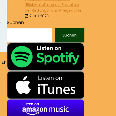
"Blickwinkel" und die Empathie
der Rettungs- und Pflegekräfte.
2. Juli 2023
Suchen
Suchen
 Er