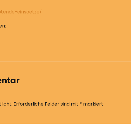
stende-einsaetze/
en:
entar
licht.
Erforderliche Felder sind mit
*
markiert