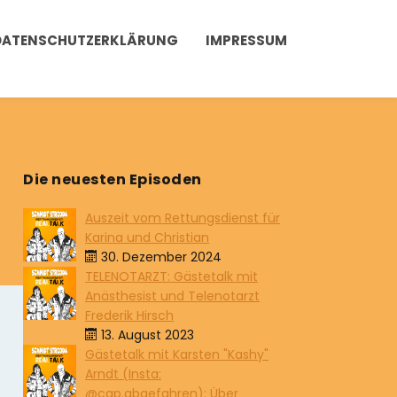
DATENSCHUTZERKLÄRUNG
IMPRESSUM
Die neuesten Episoden
Auszeit vom Rettungsdienst für
Karina und Christian
30. Dezember 2024
TELENOTARZT: Gästetalk mit
Anästhesist und Telenotarzt
Frederik Hirsch
13. August 2023
Gästetalk mit Karsten "Kashy"
Arndt (Insta:
@cap.abgefahren): Über